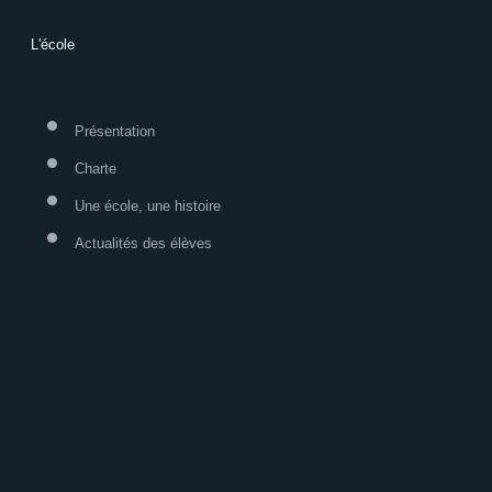
L'école
Présentation
Charte
Une école, une histoire
Actualités des élèves
Formulaire de réclamation
Présentation
Charte
Une école, une histoire
Actualités des élèves