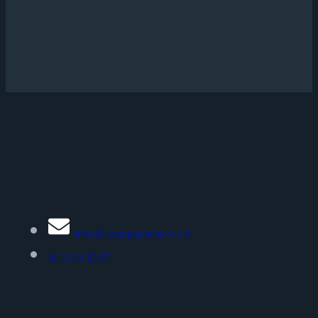
infos@courspeyranlacroix.fr
06 12 54 93 87