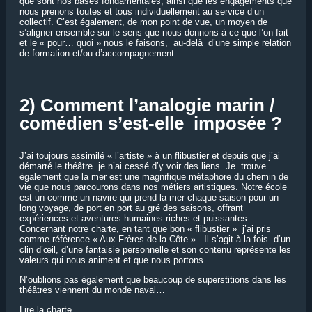
que sont nos bases fondamentales, ainsi que les engagements que
nous prenons toutes et tous individuellement au service d’un
collectif. C’est également, de mon point de vue, un moyen de
s’aligner ensemble sur le sens que nous donnons à ce que l’on fait
et le « pour… quoi » nous le faisons, au-delà d’une simple relation
de formation et/ou d’accompagnement.
2) Comment l’analogie marin /
comédien s’est-elle imposée ?
J’ai toujours assimilé « l’artiste » à un flibustier et depuis que j’ai
démarré le théâtre je n’ai cessé d’y voir des liens. Je trouve
également que la mer est une magnifique métaphore du chemin de
vie que nous parcourons dans nos métiers artistiques. Notre école
est un comme un navire qui prend la mer chaque saison pour un
long voyage, de port en port au gré des saisons, offrant
expériences et aventures humaines riches et puissantes.
Concernant notre charte, en tant que bon « flibustier » j’ai pris
comme référence « Aux Frères de la Côte » . Il s’agit à la fois d’un
clin d’œil, d’une fantaisie personnelle et son contenu représente les
valeurs qui nous animent et que nous portons.
N’oublions pas également que beaucoup de superstitions dans les
théâtres viennent du monde naval…
Lire la charte