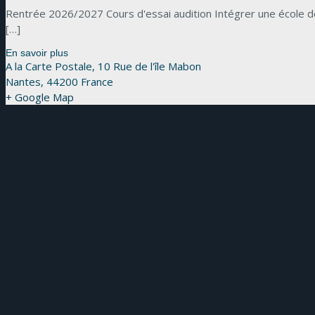
Rentrée 2026/2027 Cours d'essai audition Intégrer une école de 
[…]
En savoir plus
A la Carte Postale,
10 Rue de l'île Mabon
Nantes
,
44200
France
+ Google Map