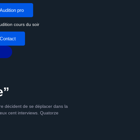
Audition pro
udition cours du soir
Contact
e”
re décident de se déplacer dans la
 deux cent interviews. Quatorze