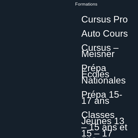
Formations
Cursus Pro
Auto Cours
Cursus –
Meisner
Prépa
Écoles
Nationales
Prépa 15-
17 ans
Classes
Jeunes 13
– 15 ans et
15 – 17